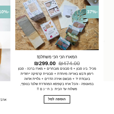
-10%
-37%
המארז הכי הכי משתלם!
המחיר
המחיר
₪
299.00
₪
474.00
המקורי
הנוכחי
מכיל: ביג סבון + 6 סבונים מובחרים + מארז ברכה - סבון
היה:
הוא:
רימון ודבש באריזה מיוחדת + סבוניית קרמיקה ייחודית
₪299.00.
₪474.00.
בעבודת יד + מבשם אוירה הדרים + גלויית אדווה
במעטפה - והכל ארוז בקופסא המהודרת שלנו! בנוסף,
משלוח עד הבית ב ח י נ ם !!
הוספה לסל
ארבעה