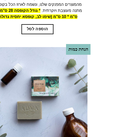
היה:
הוא:
מהמוצרים המפנקים שלנו, ונשמח לארוז הכל בקו
15.00.
₪20.00.
מתנה מעוצבת ויוקרתית.
ס"מ * 10 ס"מ (שימו לב, קופסא יחסית גדולה)
הוספה לסל
הנחת כמות